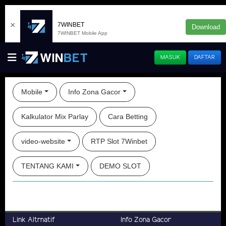
×
7WINBET
Download
7WINBET Mobile App
MASUK
DAFTAR
Mobile
Info Zona Gacor
Kalkulator Mix Parlay
Cara Betting
video-website
RTP Slot 7Winbet
TENTANG KAMI
DEMO SLOT
Link Altrnatif
Info Zona Gacor