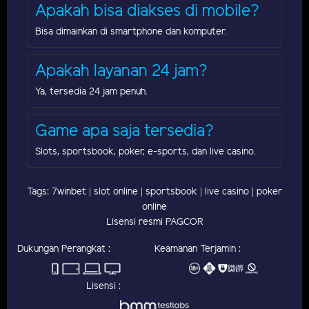
Apakah bisa diakses di mobile?
Bisa dimainkan di smartphone dan komputer.
Apakah layanan 24 jam?
Ya, tersedia 24 jam penuh.
Game apa saja tersedia?
Slots, sportsbook, poker, e-sports, dan live casino.
Tags: 7winbet | slot online | sportsbook | live casino | poker
online
Lisensi resmi PAGCOR
Dukungan Perangkat :
Keamanan Terjamin :
Lisensi :