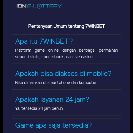
Pertanyaan Umum tentang 7WINBET
Apa itu 7WINBET?
Platform game online dengan berbagai permainan
seperti slots, sportsbook, dan live casino.
Apakah bisa diakses di mobile?
Bisa dimainkan di smartphone dan komputer.
Apakah layanan 24 jam?
Ya, tersedia 24 jam penuh.
Game apa saja tersedia?