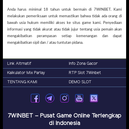
Anda harus minimal 18 tahun untuk bermain di 7WINBET. Kami
melakukan pemeriksaan untuk memastikan bahwa tidak ada orang di
bawah usia hukum memiliki akses ke situs game kami. Penyediaan
informasi yang tidak akurat atau tidak jujur tentang usia pemain akan
mengakibatkan perampasan setiap kemenangan dan dapat
mengakibatkan sipil dan / atau tuntutan pidana.
Link Altrnatif
Info Zona Gacor
Kalkulator Mix Parlay
RTP Slot 7Winbet
TENTANG KAMI
DEMO SLOT
7WINBET – Pusat Game Online Terlengkap
di Indonesia